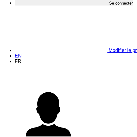
Se connecter
Modifier le pr
EN
FR