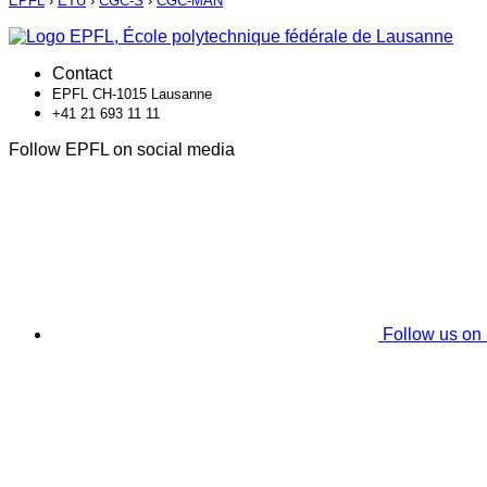
EPFL
›
ETU
›
CGC-S
›
CGC-MAN
Contact
EPFL CH-1015 Lausanne
+41 21 693 11 11
Follow EPFL on social media
Follow us on