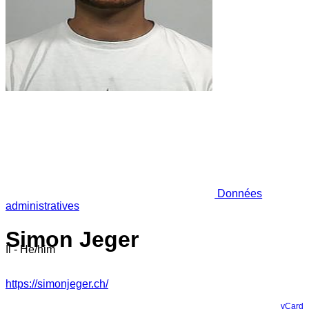
Données
administratives
Simon Jeger
Il - He/him
https://simonjeger.ch/
vCard