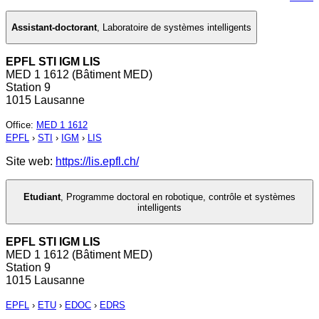
Assistant-doctorant
,
Laboratoire de systèmes intelligents
EPFL STI IGM LIS
MED 1 1612 (Bâtiment MED)
Station 9
1015 Lausanne
Office
:
MED 1 1612
EPFL
›
STI
›
IGM
›
LIS
Site web:
https://lis.epfl.ch/
Etudiant
,
Programme doctoral en robotique, contrôle et systèmes
intelligents
EPFL STI IGM LIS
MED 1 1612 (Bâtiment MED)
Station 9
1015 Lausanne
EPFL
›
ETU
›
EDOC
›
EDRS