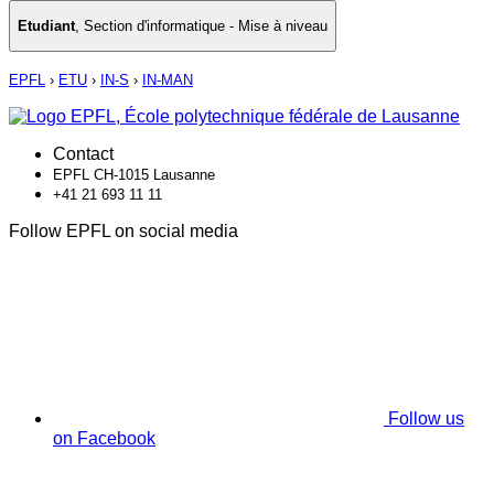
Etudiant
,
Section d'informatique - Mise à niveau
EPFL
›
ETU
›
IN-S
›
IN-MAN
Contact
EPFL CH-1015 Lausanne
+41 21 693 11 11
Follow EPFL on social media
Follow us
on Facebook