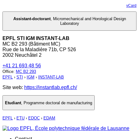
vCard
Assistant-doctorant
,
Micromechanical and Horological Design
Laboratory
EPFL STI IGM INSTANT-LAB
MC B2 293 (Bâtiment MC)
Rue de la Maladière 71b, CP 526
2002 Neuchâtel 2
+41 21 693 48 56
Office
:
MC B2 293
EPFL
›
STI
›
IGM
›
INSTANT-LAB
Site web:
https://instantlab.epfl.ch/
Etudiant
,
Programme doctoral de manufacturing
EPFL
›
ETU
›
EDOC
›
EDAM
Contact