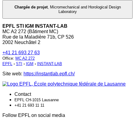
Chargée de projet
,
Micromechanical and Horological Design
Laboratory
EPFL STI IGM INSTANT-LAB
MC A2 272 (Bâtiment MC)
Rue de la Maladière 71b, CP 526
2002 Neuchâtel 2
+41 21 693 27 63
Office
:
MC A2 272
EPFL
›
STI
›
IGM
›
INSTANT-LAB
Site web:
https://instantlab.epfl.ch/
Contact
EPFL CH-1015 Lausanne
+41 21 693 11 11
Follow EPFL on social media