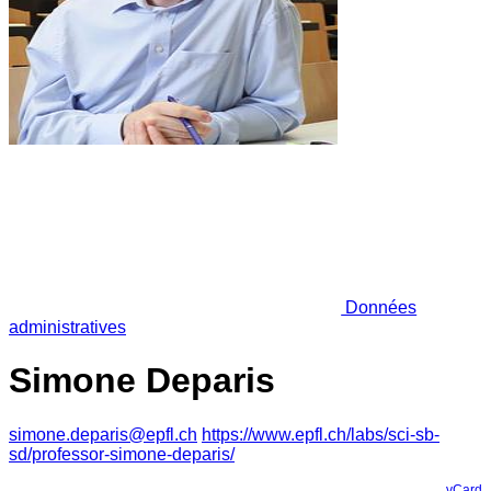
Données
administratives
Simone Deparis
simone.deparis@epfl.ch
https://www.epfl.ch/labs/sci-sb-
sd/professor-simone-deparis/
vCard