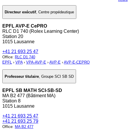
Directeur exécutif
,
Centre propédeutique
EPFL AVP-E CePRO
RLC D1 740 (Rolex Learning Center)
Station 20
1015 Lausanne
+41 21 693 25 47
Office
:
RLC D1 740
EPFL
›
VPA
›
VPA-AVP-E
›
AVP-E
›
AVP-E-CEPRO
Professeur titulaire
,
Groupe SCI SB SD
EPFL SB MATH SCI-SB-SD
MA B2 477 (Bâtiment MA)
Station 8
1015 Lausanne
+41 21 693 25 47
+41 21 693 25 79
Office
:
MA B2 477