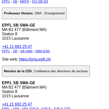
EPFL
›
SB
›
MATH
›
SCI-SB-SD
Professeur titulaire
,
SMA - Enseignement
EPFL SB SMA-GE
MA B2 477 (Bâtiment MA)
Station 8
1015 Lausanne
+41 21 693 25 47
EPFL
›
SB
›
SB-SMA
›
SMA-ENS
Site web:
https://sma.epfl.ch/
Membre de la CDS
,
Conférence des directions de sections
EPFL SB SMA-GE
MA B2 477 (Bâtiment MA)
Station 8
1015 Lausanne
+41 21 693 25 47
EPFL
›
VPA
›
VPA-AVP-E
›
AVP-E
›
AVP-E-CDS