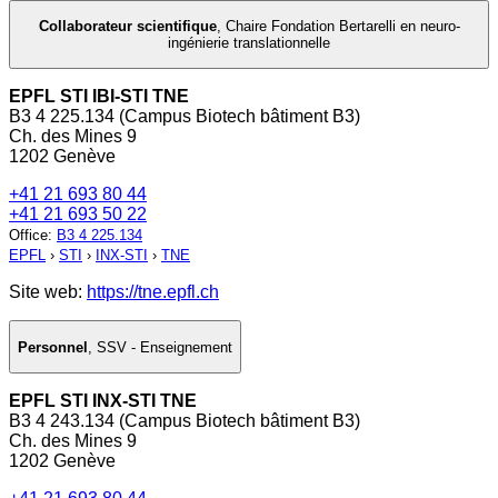
Collaborateur scientifique
,
Chaire Fondation Bertarelli en neuro-
ingénierie translationnelle
EPFL STI IBI-STI TNE
B3 4 225.134 (Campus Biotech bâtiment B3)
Ch. des Mines 9
1202 Genève
+41 21 693 80 44
+41 21 693 50 22
Office
:
B3 4 225.134
EPFL
›
STI
›
INX-STI
›
TNE
Site web:
https://tne.epfl.ch
Personnel
,
SSV - Enseignement
EPFL STI INX-STI TNE
B3 4 243.134 (Campus Biotech bâtiment B3)
Ch. des Mines 9
1202 Genève