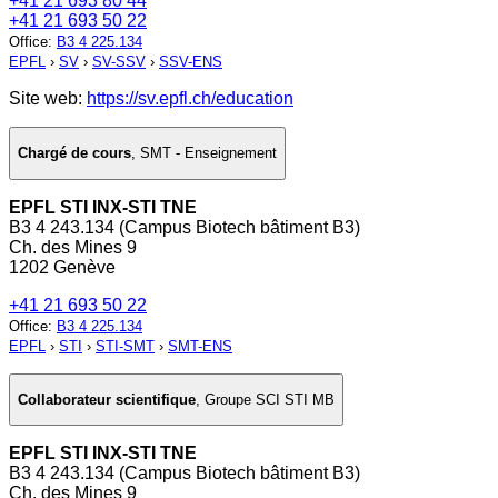
+41 21 693 80 44
+41 21 693 50 22
Office
:
B3 4 225.134
EPFL
›
SV
›
SV-SSV
›
SSV-ENS
Site web:
https://sv.epfl.ch/education
Chargé de cours
,
SMT - Enseignement
EPFL STI INX-STI TNE
B3 4 243.134 (Campus Biotech bâtiment B3)
Ch. des Mines 9
1202 Genève
+41 21 693 50 22
Office
:
B3 4 225.134
EPFL
›
STI
›
STI-SMT
›
SMT-ENS
Collaborateur scientifique
,
Groupe SCI STI MB
EPFL STI INX-STI TNE
B3 4 243.134 (Campus Biotech bâtiment B3)
Ch. des Mines 9