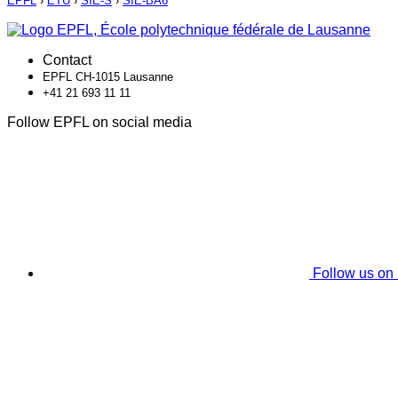
EPFL
›
ETU
›
SIE-S
›
SIE-BA6
Contact
EPFL CH-1015 Lausanne
+41 21 693 11 11
Follow EPFL on social media
Follow us on