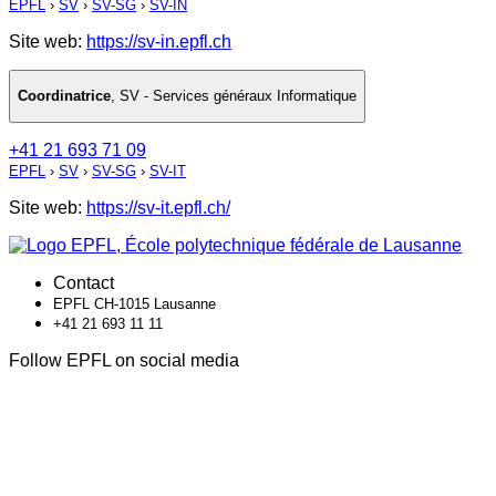
EPFL
›
SV
›
SV-SG
›
SV-IN
Site web:
https://sv-in.epfl.ch
Coordinatrice
,
SV - Services généraux Informatique
+41 21 693 71 09
EPFL
›
SV
›
SV-SG
›
SV-IT
Site web:
https://sv-it.epfl.ch/
Contact
EPFL CH-1015 Lausanne
+41 21 693 11 11
Follow EPFL on social media