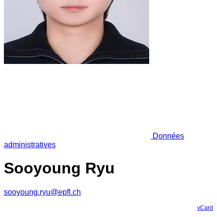
Données
administratives
Sooyoung Ryu
sooyoung.ryu@epfl.ch
vCard