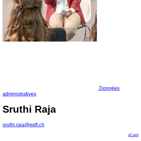
Données
administratives
Sruthi Raja
sruthi.raja@epfl.ch
vCard