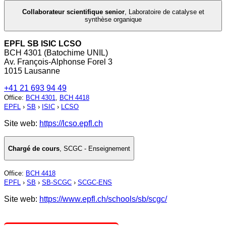
Collaborateur scientifique senior
,
Laboratoire de catalyse et
synthèse organique
EPFL SB ISIC LCSO
BCH 4301 (Batochime UNIL)
Av. François-Alphonse Forel 3
1015 Lausanne
+41 21 693 94 49
Office
:
BCH 4301
,
BCH 4418
EPFL
›
SB
›
ISIC
›
LCSO
Site web:
https://lcso.epfl.ch
Chargé de cours
,
SCGC - Enseignement
Office
:
BCH 4418
EPFL
›
SB
›
SB-SCGC
›
SCGC-ENS
Site web:
https://www.epfl.ch/schools/sb/scgc/