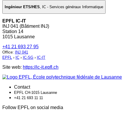
Ingénieur ETS/HES
,
IC - Services généraux Informatique
EPFL IC-IT
INJ 041 (Bâtiment INJ)
Station 14
1015 Lausanne
+41 21 693 27 95
Office
:
INJ 041
EPFL
›
IC
›
IC-SG
›
IC-IT
Site web:
https://ic-it.epfl.ch
Contact
EPFL CH-1015 Lausanne
+41 21 693 11 11
Follow EPFL on social media