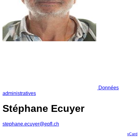
Données
administratives
Stéphane Ecuyer
stephane.ecuyer@epfl.ch
vCard