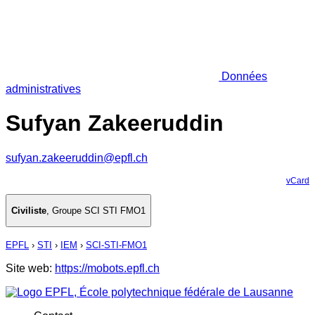
Données
administratives
Sufyan Zakeeruddin
sufyan.zakeeruddin@epfl.ch
vCard
Civiliste
,
Groupe SCI STI FMO1
EPFL
›
STI
›
IEM
›
SCI-STI-FMO1
Site web:
https://mobots.epfl.ch