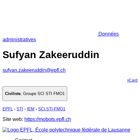
Données
administratives
Sufyan Zakeeruddin
sufyan.zakeeruddin@epfl.ch
vCard
Civiliste
,
Groupe SCI STI FMO1
EPFL
›
STI
›
IEM
›
SCI-STI-FMO1
Site web:
https://mobots.epfl.ch