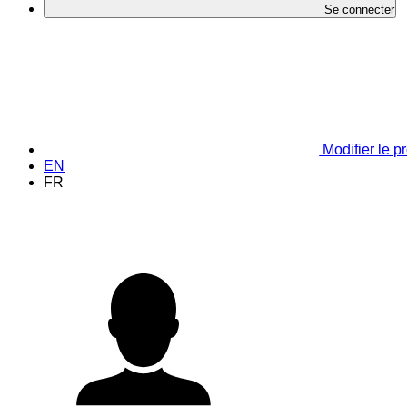
Se connecter
Modifier le pr
EN
FR