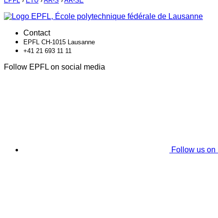
EPFL
›
ETU
›
AR-S
›
AR-SE
Contact
EPFL CH-1015 Lausanne
+41 21 693 11 11
Follow EPFL on social media
Follow us on