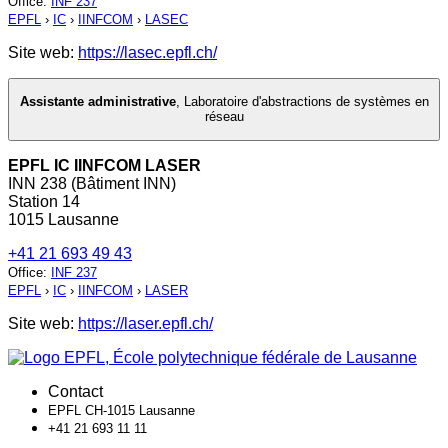
Office
:
INF 237
EPFL
›
IC
›
IINFCOM
›
LASEC
Site web:
https://lasec.epfl.ch/
Assistante administrative
,
Laboratoire d'abstractions de systèmes en
réseau
EPFL IC IINFCOM LASER
INN 238 (Bâtiment INN)
Station 14
1015 Lausanne
+41 21 693 49 43
Office
:
INF 237
EPFL
›
IC
›
IINFCOM
›
LASER
Site web:
https://laser.epfl.ch/
Contact
EPFL CH-1015 Lausanne
+41 21 693 11 11