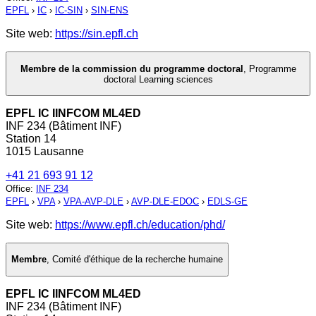
EPFL
›
IC
›
IC-SIN
›
SIN-ENS
Site web:
https://sin.epfl.ch
Membre de la commission du programme doctoral
,
Programme
doctoral Learning sciences
EPFL IC IINFCOM ML4ED
INF 234 (Bâtiment INF)
Station 14
1015 Lausanne
+41 21 693 91 12
Office
:
INF 234
EPFL
›
VPA
›
VPA-AVP-DLE
›
AVP-DLE-EDOC
›
EDLS-GE
Site web:
https://www.epfl.ch/education/phd/
Membre
,
Comité d'éthique de la recherche humaine
EPFL IC IINFCOM ML4ED
INF 234 (Bâtiment INF)