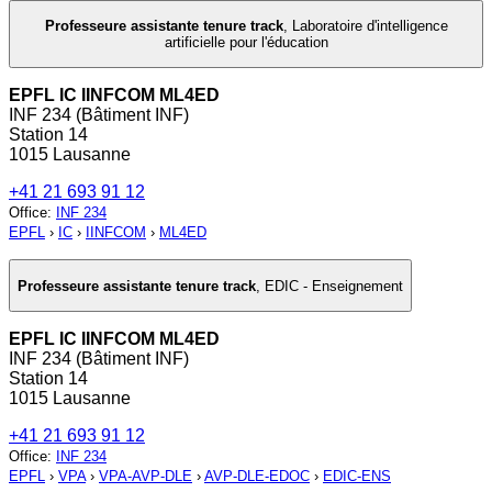
Professeure assistante tenure track
,
Laboratoire d'intelligence
artificielle pour l'éducation
EPFL IC IINFCOM ML4ED
INF 234 (Bâtiment INF)
Station 14
1015 Lausanne
+41 21 693 91 12
Office
:
INF 234
EPFL
›
IC
›
IINFCOM
›
ML4ED
Professeure assistante tenure track
,
EDIC - Enseignement
EPFL IC IINFCOM ML4ED
INF 234 (Bâtiment INF)
Station 14
1015 Lausanne
+41 21 693 91 12
Office
:
INF 234
EPFL
›
VPA
›
VPA-AVP-DLE
›
AVP-DLE-EDOC
›
EDIC-ENS