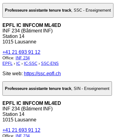
Professeure assistante tenure track
,
SSC - Enseignement
EPFL IC IINFCOM ML4ED
INF 234 (Bâtiment INF)
Station 14
1015 Lausanne
+41 21 693 91 12
Office
:
INF 234
EPFL
›
IC
›
IC-SSC
›
SSC-ENS
Site web:
https://ssc.epfl.ch
Professeure assistante tenure track
,
SIN - Enseignement
EPFL IC IINFCOM ML4ED
INF 234 (Bâtiment INF)
Station 14
1015 Lausanne
+41 21 693 91 12
Office
:
INF 234