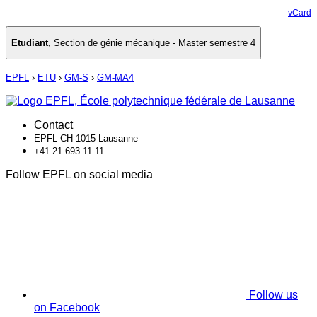
vCard
Etudiant
,
Section de génie mécanique - Master semestre 4
EPFL
›
ETU
›
GM-S
›
GM-MA4
Contact
EPFL CH-1015 Lausanne
+41 21 693 11 11
Follow EPFL on social media
Follow us
on Facebook