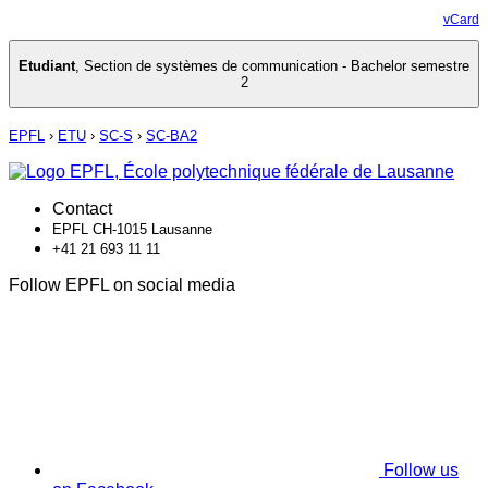
vCard
Etudiant
,
Section de systèmes de communication - Bachelor semestre
2
EPFL
›
ETU
›
SC-S
›
SC-BA2
Contact
EPFL CH-1015 Lausanne
+41 21 693 11 11
Follow EPFL on social media
Follow us