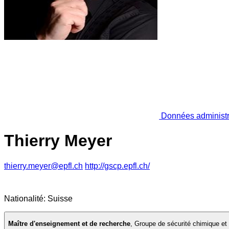
Données administr
Thierry Meyer
thierry.meyer@epfl.ch
http://gscp.epfl.ch/
Nationalité: Suisse
Maître d'enseignement et de recherche
,
Groupe de sécurité chimique et