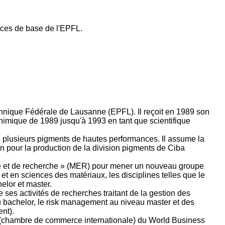
ences de base de l'EPFL.
chnique Fédérale de Lausanne (EPFL). Il reçoit en 1989 son
chimique de 1989 jusqu'à 1993 en tant que scientifique
de plusieurs pigments de hautes performances. Il assume la
on pour la production de la division pigments de Ciba
tre et de recherche » (MER) pour mener un nouveau groupe
et en sciences des matériaux, les disciplines telles que le
elor et master.
 ses activités de recherches traitant de la gestion des
au bachelor, le risk management au niveau master et des
nt).
C (chambre de commerce internationale) du World Business