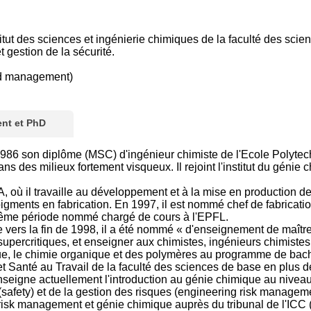
titut des sciences et ingénierie chimiques de la faculté des sci
gestion de la sécurité.
nd management)
nt et PhD
1986 son diplôme (MSC) d'ingénieur chimiste de l'Ecole Polyte
 des milieux fortement visqueux. Il rejoint l'institut du génie 
SA, où il travaille au développement et à la mise en production 
pigments en fabrication. En 1997, il est nommé chef de fabricati
 même période nommé chargé de cours à l'EPFL.
e vers la fin de 1998, il a été nommé « d'enseignement de maî
percritiques, et enseigner aux chimistes, ingénieurs chimistes 
ue, le chimie organique et des polymères au programme de bach
t Santé au Travail de la faculté des sciences de base en plus de
 enseigne actuellement l'introduction au génie chimique au nive
(safety) et de la gestion des risques (engineering risk manageme
e risk management et génie chimique auprès du tribunal de l'IC