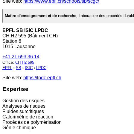
Site web:
https://www.epfl.ch/schools/sb/scgc/
Maître d'enseignement et de recherche
,
Laboratoire des procédés durabl
EPFL SB ISIC LPDC
CH H2 595 (Bâtiment CH)
Station 6
1015 Lausanne
+41 21 693 36 14
Office
:
CH H2 595
EPFL
›
SB
›
ISIC
›
LPDC
Site web:
https://lpdc.epfl.ch
Expertise
Gestion des risques
Analyses de risques
Fluides surcritiques
Calorimétrie de réaction
Procédés de polymérisation
Génie chimique