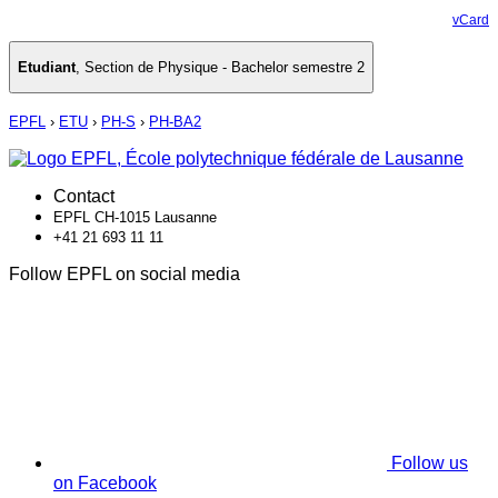
vCard
Etudiant
,
Section de Physique - Bachelor semestre 2
EPFL
›
ETU
›
PH-S
›
PH-BA2
Contact
EPFL CH-1015 Lausanne
+41 21 693 11 11
Follow EPFL on social media
Follow us
on Facebook