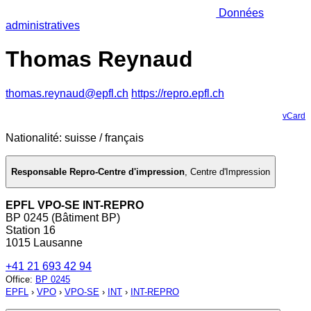
Données
administratives
Thomas Reynaud
thomas.reynaud@epfl.ch
https://repro.epfl.ch
vCard
Nationalité: suisse / français
Responsable Repro-Centre d'impression
,
Centre d'Impression
EPFL VPO-SE INT-REPRO
BP 0245 (Bâtiment BP)
Station 16
1015 Lausanne
+41 21 693 42 94
Office
:
BP 0245
EPFL
›
VPO
›
VPO-SE
›
INT
›
INT-REPRO