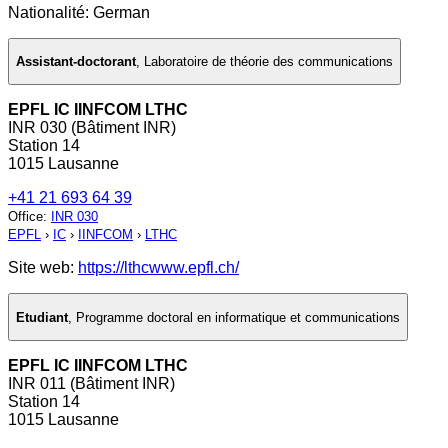
Nationalité: German
Assistant-doctorant
,
Laboratoire de théorie des communications
EPFL IC IINFCOM LTHC
INR 030 (Bâtiment INR)
Station 14
1015 Lausanne
+41 21 693 64 39
Office
:
INR 030
EPFL
›
IC
›
IINFCOM
›
LTHC
Site web:
https://lthcwww.epfl.ch/
Etudiant
,
Programme doctoral en informatique et communications
EPFL IC IINFCOM LTHC
INR 011 (Bâtiment INR)
Station 14
1015 Lausanne