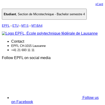
vCard
Etudiant
,
Section de Microtechnique - Bachelor semestre 4
EPFL
›
ETU
›
MT-S
›
MT-BA4
Contact
EPFL CH-1015 Lausanne
+41 21 693 11 11
Follow EPFL on social media
Follow us
on Facebook