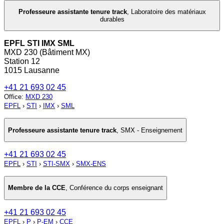
Professeure assistante tenure track
,
Laboratoire des matériaux
durables
EPFL STI IMX SML
MXD 230 (Bâtiment MX)
Station 12
1015 Lausanne
+41 21 693 02 45
Office
:
MXD 230
EPFL
›
STI
›
IMX
›
SML
Professeure assistante tenure track
,
SMX - Enseignement
+41 21 693 02 45
EPFL
›
STI
›
STI-SMX
›
SMX-ENS
Membre de la CCE
,
Conférence du corps enseignant
+41 21 693 02 45
EPFL
›
P
›
P-EM
›
CCE