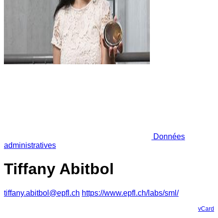
Données
administratives
Tiffany Abitbol
tiffany.abitbol@epfl.ch
https://www.epfl.ch/labs/sml/
vCard