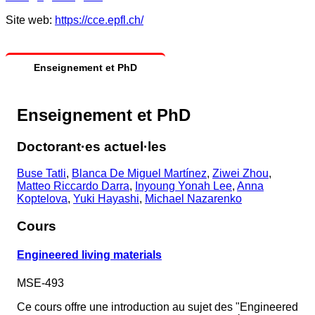
Site web:
https://cce.epfl.ch/
Enseignement et PhD
Enseignement et PhD
Doctorant·es actuel·les
Buse Tatli
,
Blanca De Miguel Martínez
,
Ziwei Zhou
,
Matteo Riccardo Darra
,
Inyoung Yonah Lee
,
Anna
Koptelova
,
Yuki Hayashi
,
Michael Nazarenko
Cours
Engineered living materials
MSE-493
Ce cours offre une introduction au sujet des "Engineered