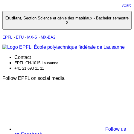
vCard
Etudiant
,
Section Science et génie des matériaux - Bachelor semestre
2
EPFL
›
ETU
›
MX-S
›
MX-BA2
Contact
EPFL CH-1015 Lausanne
+41 21 693 11 11
Follow EPFL on social media
Follow us