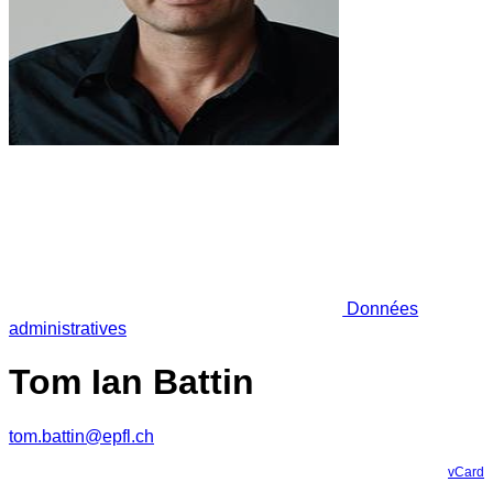
Données
administratives
Tom Ian Battin
tom.battin@epfl.ch
vCard