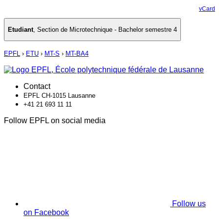
vCard
Etudiant
,
Section de Microtechnique - Bachelor semestre 4
EPFL
›
ETU
›
MT-S
›
MT-BA4
Contact
EPFL CH-1015 Lausanne
+41 21 693 11 11
Follow EPFL on social media
Follow us
on Facebook