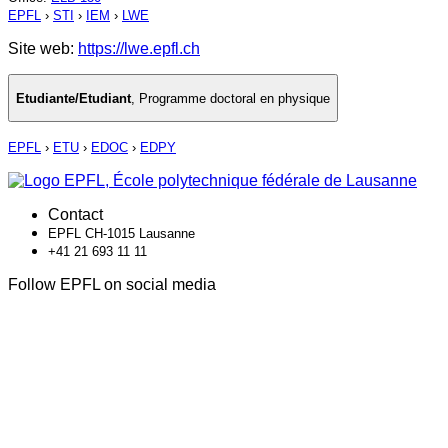
EPFL
›
STI
›
IEM
›
LWE
Site web:
https://lwe.epfl.ch
Etudiante/Etudiant
,
Programme doctoral en physique
EPFL
›
ETU
›
EDOC
›
EDPY
Contact
EPFL CH-1015 Lausanne
+41 21 693 11 11
Follow EPFL on social media