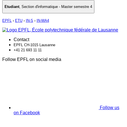
Etudiant
,
Section d'informatique - Master semestre 4
EPFL
›
ETU
›
IN-S
›
IN-MA4
Contact
EPFL CH-1015 Lausanne
+41 21 693 11 11
Follow EPFL on social media
Follow us
on Facebook