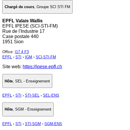
Chargé de cours
,
Groupe SCI STI FM
EPFL Valais Wallis
EPFL IPESE (SCI-STI-FM)
Rue de l'Industrie 17
Case postale 440
1951 Sion
Office
:
I17 4 F3
EPFL
›
STI
›
IGM
›
SCI-STI-FM
Site web:
https://ipese.epfl.ch
Hôte
,
SEL - Enseignement
EPFL
›
STI
›
STI-SEL
›
SEL-ENS
Hôte
,
SGM - Enseignement
EPFL
›
STI
›
STI-SGM
›
SGM-ENS