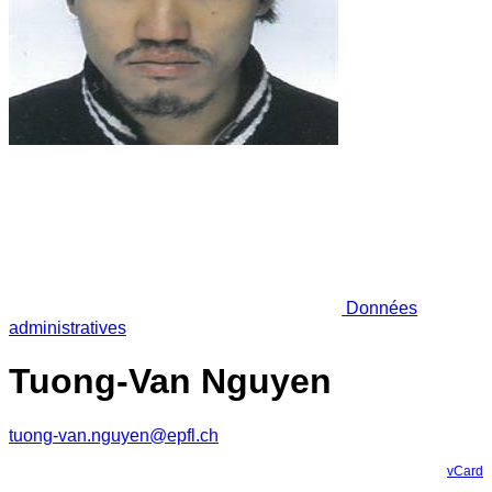
Données
administratives
Tuong-Van Nguyen
tuong-van.nguyen@epfl.ch
vCard