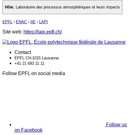
Hôte
,
Laboratoire des processus atmosphériques et leurs impacts
EPFL
›
ENAC
›
IIE
›
LAPI
Site web:
https://lapi.epfl.ch/
Contact
EPFL CH-1015 Lausanne
+41 21 693 11 11
Follow EPFL on social media
Follow us
on Facebook