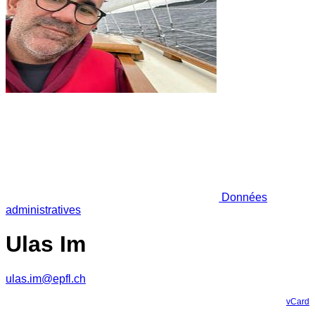
Données
administratives
Ulas Im
ulas.im@epfl.ch
vCard