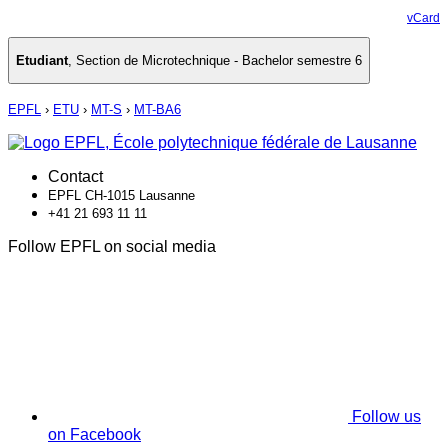
vCard
Etudiant
,
Section de Microtechnique - Bachelor semestre 6
EPFL
›
ETU
›
MT-S
›
MT-BA6
Contact
EPFL CH-1015 Lausanne
+41 21 693 11 11
Follow EPFL on social media
Follow us
on Facebook