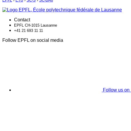
EPFL
›
ETU
›
SC-S
›
SC-BA6
Contact
EPFL CH-1015 Lausanne
+41 21 693 11 11
Follow EPFL on social media
Follow us on