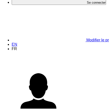
Se connecter
Modifier le pr
EN
FR