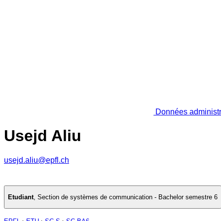
Données administr
Usejd Aliu
usejd.aliu@epfl.ch
Etudiant
,
Section de systèmes de communication - Bachelor semestre 6