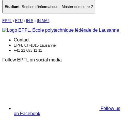
Etudiant
,
Section d'informatique - Master semestre 2
EPFL
›
ETU
›
IN-S
›
IN-MA2
Contact
EPFL CH-1015 Lausanne
+41 21 693 11 11
Follow EPFL on social media
Follow us
on Facebook