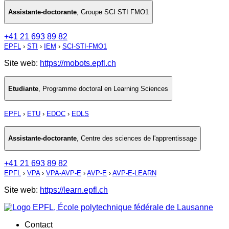
Assistante-doctorante
,
Groupe SCI STI FMO1
+41 21 693 89 82
EPFL
›
STI
›
IEM
›
SCI-STI-FMO1
Site web:
https://mobots.epfl.ch
Etudiante
,
Programme doctoral en Learning Sciences
EPFL
›
ETU
›
EDOC
›
EDLS
Assistante-doctorante
,
Centre des sciences de l'apprentissage
+41 21 693 89 82
EPFL
›
VPA
›
VPA-AVP-E
›
AVP-E
›
AVP-E-LEARN
Site web:
https://learn.epfl.ch
Contact