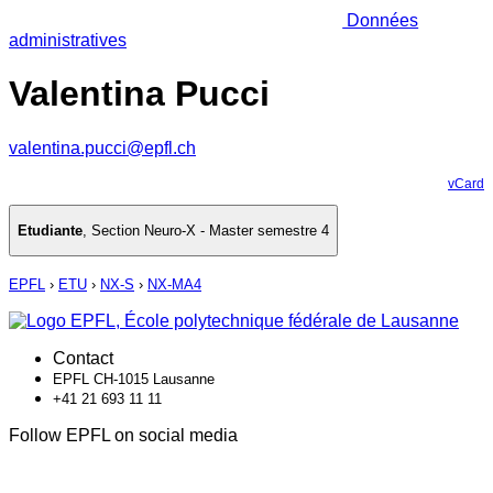
Données
administratives
Valentina Pucci
valentina.pucci@epfl.ch
vCard
Etudiante
,
Section Neuro-X - Master semestre 4
EPFL
›
ETU
›
NX-S
›
NX-MA4
Contact
EPFL CH-1015 Lausanne
+41 21 693 11 11
Follow EPFL on social media