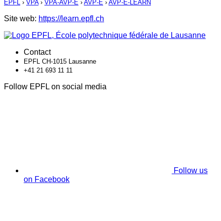
EPFL
›
VPA
›
VPA-AVP-E
›
AVP-E
›
AVP-E-LEARN
Site web:
https://learn.epfl.ch
Contact
EPFL CH-1015 Lausanne
+41 21 693 11 11
Follow EPFL on social media
Follow us
on Facebook