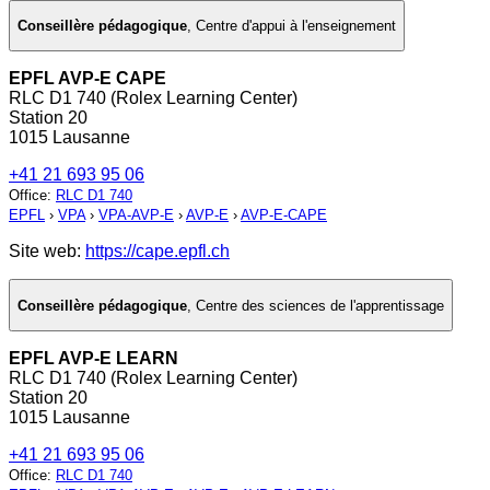
Conseillère pédagogique
,
Centre d'appui à l'enseignement
EPFL AVP-E CAPE
RLC D1 740 (Rolex Learning Center)
Station 20
1015 Lausanne
+41 21 693 95 06
Office
:
RLC D1 740
EPFL
›
VPA
›
VPA-AVP-E
›
AVP-E
›
AVP-E-CAPE
Site web:
https://cape.epfl.ch
Conseillère pédagogique
,
Centre des sciences de l'apprentissage
EPFL AVP-E LEARN
RLC D1 740 (Rolex Learning Center)
Station 20
1015 Lausanne
+41 21 693 95 06
Office
:
RLC D1 740