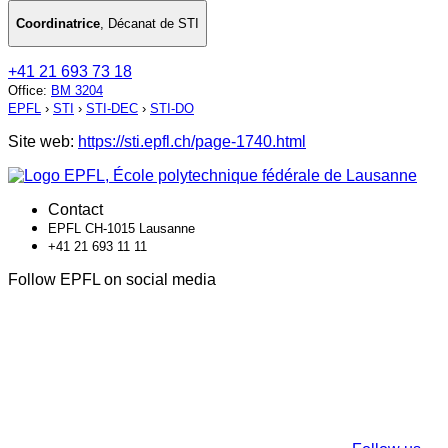
Coordinatrice
,
Décanat de STI
+41 21 693 73 18
Office
:
BM 3204
EPFL
›
STI
›
STI-DEC
›
STI-DO
Site web:
https://sti.epfl.ch/page-1740.html
Contact
EPFL CH-1015 Lausanne
+41 21 693 11 11
Follow EPFL on social media