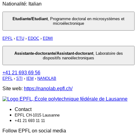
Nationalité: Italian
Etudiante/Etudiant
,
Programme doctoral en microsystèmes et
microélectronique
EPFL
›
ETU
›
EDOC
›
EDMI
Assistante-doctorante/Assistant-doctorant
,
Laboratoire des
dispositifs nanoélectroniques
+41 21 693 69 56
EPFL
›
STI
›
IEM
›
NANOLAB
Site web:
https://nanolab.epfl.ch/
Contact
EPFL CH-1015 Lausanne
+41 21 693 11 11
Follow EPFL on social media