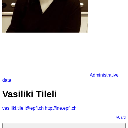
Administrative
data
Vasiliki Tileli
vasiliki.tileli@epfl.ch
http://ine.epfl.ch
vCard