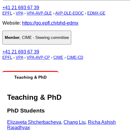
+41 21 693 67 39
EPFL
›
VPA
›
VPA-AVP-DLE
›
AVP-DLE-EDOC
›
EDMX-GE
Website:
https://go.epfl.ch/phd-edmx
Member
,
CIME - Steering committee
+41 21 693 67 39
EPFL
›
VPA
›
VPA-AVP-CP
›
CIME
›
CIME-CD
Teaching & PhD
Teaching & PhD
PhD Students
Elizaveta Shcherbacheva
,
Chang Liu
,
Richa Ashish
Rajadhyax