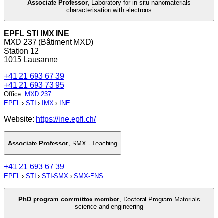
Associate Professor
,
Laboratory for in situ nanomaterials
characterisation with electrons
EPFL STI IMX INE
MXD 237 (Bâtiment MXD)
Station 12
1015 Lausanne
+41 21 693 67 39
+41 21 693 73 95
Office
:
MXD 237
EPFL
›
STI
›
IMX
›
INE
Website:
https://ine.epfl.ch/
Associate Professor
,
SMX - Teaching
+41 21 693 67 39
EPFL
›
STI
›
STI-SMX
›
SMX-ENS
PhD program committee member
,
Doctoral Program Materials
science and engineering