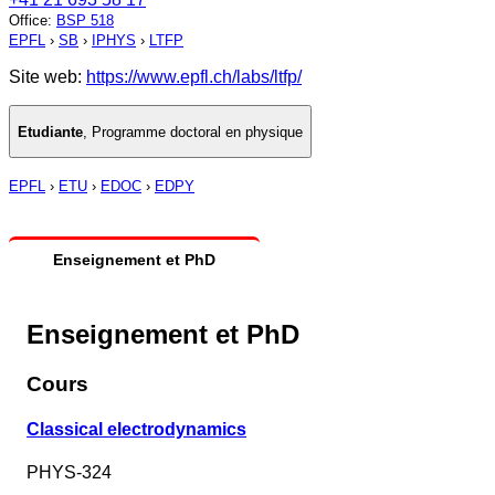
Office
:
BSP 518
EPFL
›
SB
›
IPHYS
›
LTFP
Site web:
https://www.epfl.ch/labs/ltfp/
Etudiante
,
Programme doctoral en physique
EPFL
›
ETU
›
EDOC
›
EDPY
Enseignement et PhD
Enseignement et PhD
Cours
Classical electrodynamics
PHYS-324