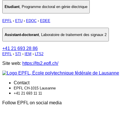
Etudiant
,
Programme doctoral en génie électrique
EPFL
›
ETU
›
EDOC
›
EDEE
Assistant-doctorant
,
Laboratoire de traitement des signaux 2
+41 21 693 28 86
EPFL
›
STI
›
IEM
›
LTS2
Site web:
https://lts2.epfl.ch/
Contact
EPFL CH-1015 Lausanne
+41 21 693 11 11
Follow EPFL on social media