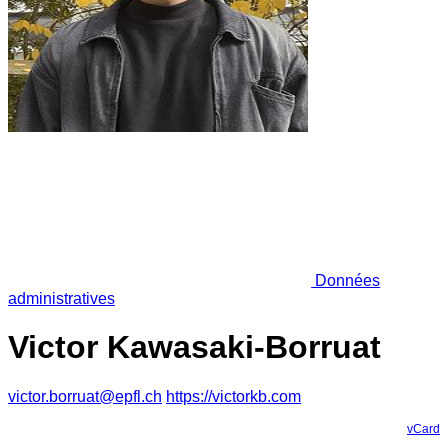
Données
administratives
Victor Kawasaki-Borruat
victor.borruat@epfl.ch
https://victorkb.com
vCard