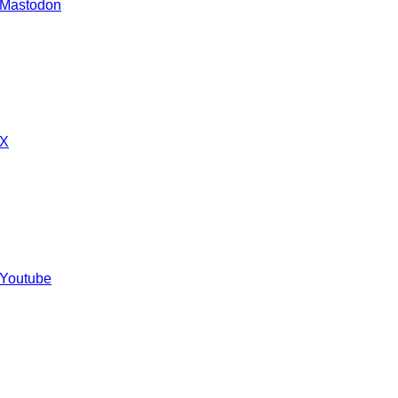
 Mastodon
 X
 Youtube