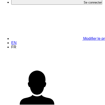
Se connecter
Modifier le pr
EN
FR