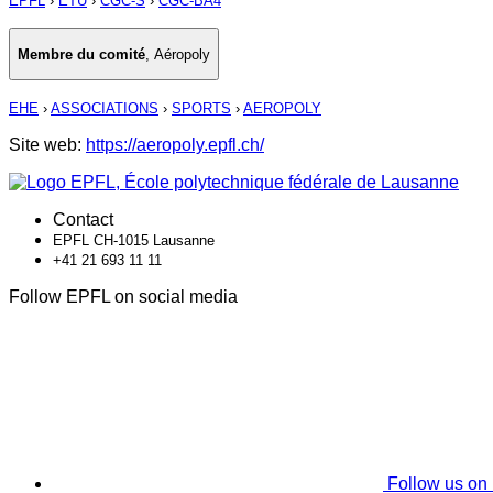
EPFL
›
ETU
›
CGC-S
›
CGC-BA4
Membre du comité
,
Aéropoly
EHE
›
ASSOCIATIONS
›
SPORTS
›
AEROPOLY
Site web:
https://aeropoly.epfl.ch/
Contact
EPFL CH-1015 Lausanne
+41 21 693 11 11
Follow EPFL on social media
Follow us on