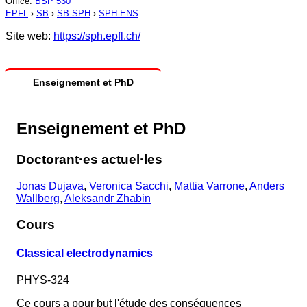
Office
:
BSP 530
EPFL
›
SB
›
SB-SPH
›
SPH-ENS
Site web:
https://sph.epfl.ch/
Enseignement et PhD
Enseignement et PhD
Doctorant·es actuel·les
Jonas Dujava
,
Veronica Sacchi
,
Mattia Varrone
,
Anders
Wallberg
,
Aleksandr Zhabin
Cours
Classical electrodynamics
PHYS-324
Ce cours a pour but l'étude des conséquences