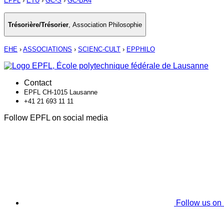
EPFL
›
ETU
›
GC-S
›
GC-BA4
Trésorière/Trésorier
,
Association Philosophie
EHE
›
ASSOCIATIONS
›
SCIENC-CULT
›
EPPHILO
Contact
EPFL CH-1015 Lausanne
+41 21 693 11 11
Follow EPFL on social media
Follow us on