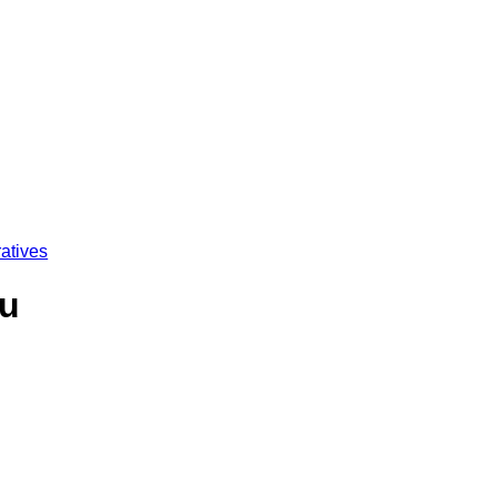
atives
au