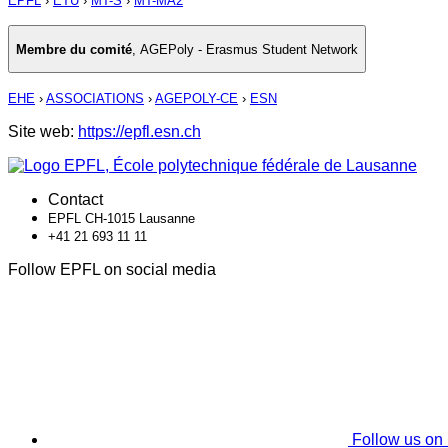
EPFL
›
ETU
›
MT-S
›
MT-MA2
Membre du comité
,
AGEPoly - Erasmus Student Network
EHE
›
ASSOCIATIONS
›
AGEPOLY-CE
›
ESN
Site web:
https://epfl.esn.ch
Contact
EPFL CH-1015 Lausanne
+41 21 693 11 11
Follow EPFL on social media
Follow us on