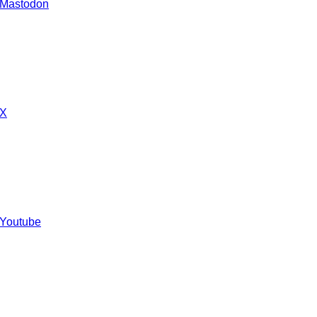
 Mastodon
 X
 Youtube