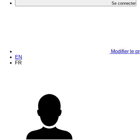
Se connecter
Modifier le pr
EN
FR