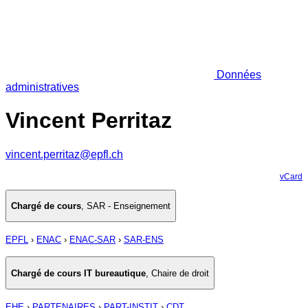
Données
administratives
Vincent Perritaz
vincent.perritaz@epfl.ch
vCard
Chargé de cours
,
SAR - Enseignement
EPFL
›
ENAC
›
ENAC-SAR
›
SAR-ENS
Chargé de cours IT bureautique
,
Chaire de droit
EHE
›
PARTENAIRES
›
PART-INSTIT
›
CDT