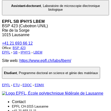
Assistant-doctorant
,
Laboratoire de microscopie électronique
biologique
EPFL SB IPHYS LBEM
BSP 423 (Cubotron UNIL)
Rte de la Sorge
1015 Lausanne
+41 21 693 66 12
Office
:
BSP 423
EPFL
›
SB
›
IPHYS
›
LBEM
Site web:
https://www.epfl.ch/labs/lbem/
Etudiant
,
Programme doctoral en science et génie des matériaux
EPFL
›
ETU
›
EDOC
›
EDMX
Contact
EPFL CH-1015 Lausanne
+41 21 693 11 11