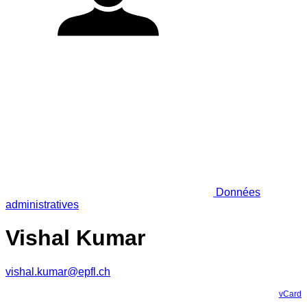
Données
administratives
Vishal Kumar
vishal.kumar@epfl.ch
vCard